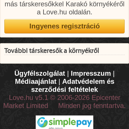
más társkeresőkkel Karakó környékéről
a Love.hu oldalán.
További társkeresők a környékről
Ügyfélszolgálat
|
Impresszum
|
Médiaajánlat
|
Adatvédelem és
szerződési feltételek
Love.hu v5.1 © 2006-2026 Epicenter
Market Limited Minden jog fenntartva.