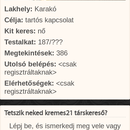
Lakhely:
Karakó
Célja:
tartós kapcsolat
Kit keres:
nő
Testalkat:
187/???
Megtekintések:
386
Utolsó belépés:
<csak
regisztráltaknak>
Elérhetőségek:
<csak
regisztráltaknak>
Tetszik neked kremes21 társkereső?
Lépj be, és ismerkedj meg vele vagy