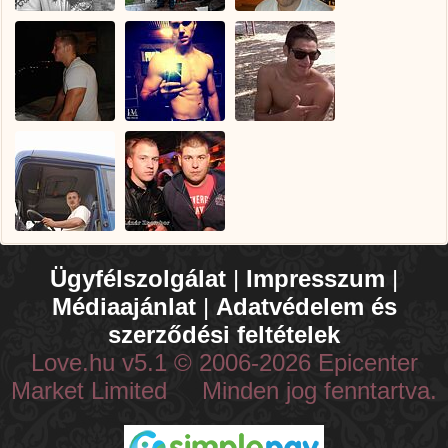
Ügyfélszolgálat
|
Impresszum
|
Médiaajánlat
|
Adatvédelem és
szerződési feltételek
Love.hu v5.1 © 2006-2026 Epicenter
Market Limited Minden jog fenntartva.