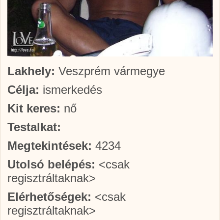
Lakhely:
Veszprém vármegye
Célja:
ismerkedés
Kit keres:
nő
Testalkat:
Megtekintések:
4234
Utolsó belépés:
<csak
regisztráltaknak>
Elérhetőségek:
<csak
regisztráltaknak>