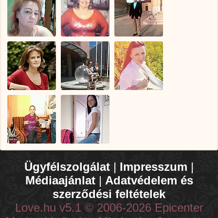
Ügyfélszolgálat
|
Impresszum
|
Médiaajánlat
|
Adatvédelem és
szerződési feltételek
Love.hu v5.1 © 2006-2026 Epicenter