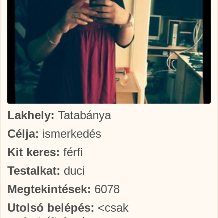
Lakhely:
Tatabánya
Célja:
ismerkedés
Kit keres:
férfi
Testalkat:
duci
Megtekintések:
6078
Utolsó belépés:
<csak