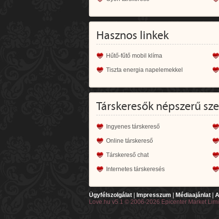
Hasznos linkek
Hűtő-fűtő mobil klíma
Tiszta energia napelemekkel
Társkeresők népszerű sz
Ingyenes társkereső
Online társkereső
Társkereső chat
Internetes társkeresés
Ügyfélszolgálat
|
Impresszum
|
Médiaajánlat
|
A
Love.hu v5.1 © 2006-2026 Epicenter Market Lim