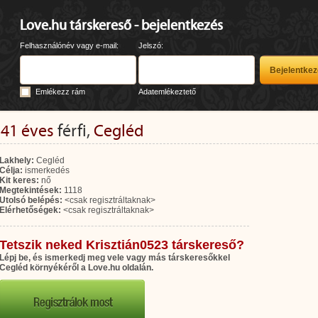
Love.hu társkereső - bejelentkezés
Felhasználónév vagy e-mail:
Jelszó:
Emlékezz rám
Adatemlékeztető
,
41 éves
férfi,
Cegléd
Lakhely:
Cegléd
Célja:
ismerkedés
Kit keres:
nő
Megtekintések:
1118
Utolsó belépés:
<csak regisztráltaknak>
Elérhetőségek:
<csak regisztráltaknak>
Tetszik neked Krisztián0523 társkereső?
Lépj be, és ismerkedj meg vele vagy más társkeresőkkel
Cegléd környékéről a Love.hu oldalán.