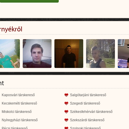
rnyékről
nt
Kaposvári társkereső
Salgótarjáni társkereső
Kecskeméti társkereső
Szegedi társkereső
Miskolci társkereső
Székesfehérvári társkereső
Nyíregyházi társkereső
Szekszárdi társkereső
Pécsi társkereső
Szolnoki társkereső