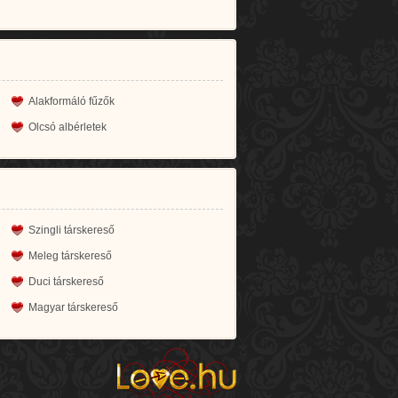
Alakformáló fűzők
Olcsó albérletek
Szingli társkereső
Meleg társkereső
Duci társkereső
Magyar társkereső