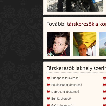
További
társkeresők a kö
Társkeresők lakhely szeri
Budapesti társkereső
Békéscsabai társkereső
Debreceni társkereső
Egri társkereső
Győri társkereső