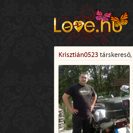
Krisztián0523
társkereső