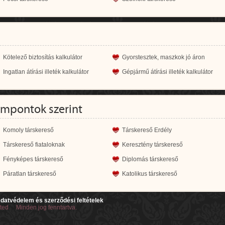
Kötelező biztosítás kalkulátor
Gyorstesztek, maszkok jó áron
Ingatlan átírási illeték kalkulátor
Gépjármű átírási illeték kalkulátor
empontok szerint
Komoly társkereső
Társkereső Erdély
Társkereső fiataloknak
Keresztény társkereső
Fényképes társkereső
Diplomás társkereső
Páratlan társkereső
Katolikus társkereső
datvédelem és szerződési feltételek
ited Minden jog fenntartva.