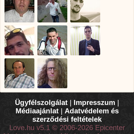
Ügyfélszolgálat
|
Impresszum
|
Médiaajánlat
|
Adatvédelem és
szerződési feltételek
Love.hu v5.1 © 2006-2026 Epicenter