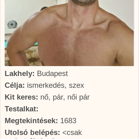
Lakhely:
Budapest
Célja:
ismerkedés, szex
Kit keres:
nő, pár, női pár
Testalkat:
Megtekintések:
1683
Utolsó belépés:
<csak