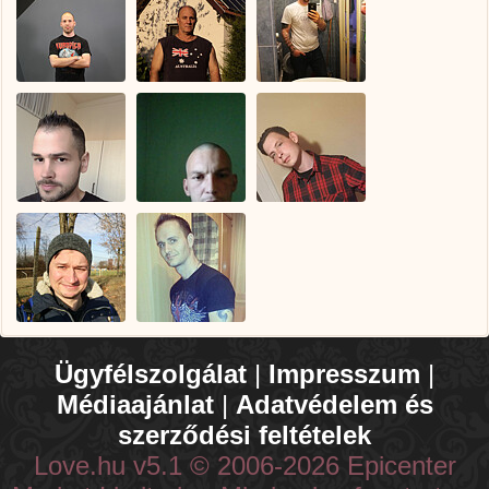
Ügyfélszolgálat
|
Impresszum
|
Médiaajánlat
|
Adatvédelem és
szerződési feltételek
Love.hu v5.1 © 2006-2026 Epicenter