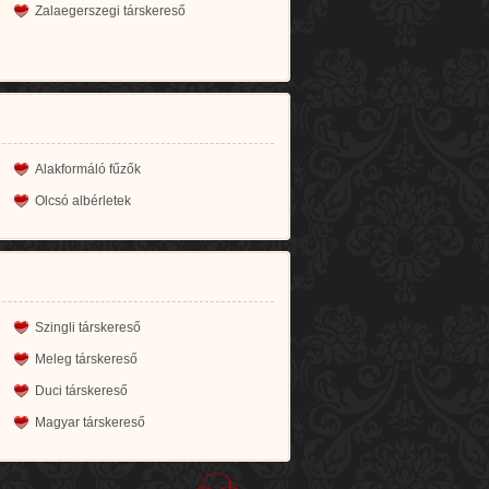
Zalaegerszegi társkereső
Alakformáló fűzők
Olcsó albérletek
Szingli társkereső
Meleg társkereső
Duci társkereső
Magyar társkereső