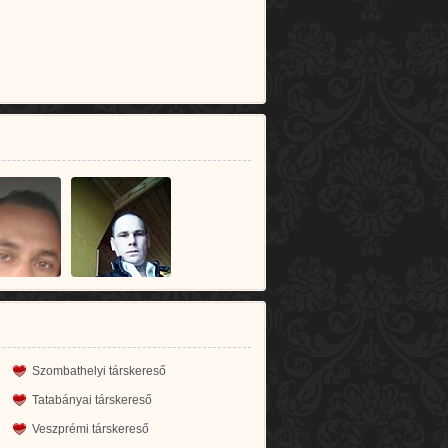
Szombathelyi társkereső
Tatabányai társkereső
Veszprémi társkereső