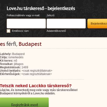
Love.hu társkereső - bejelentkezés
Felhasználónév vagy e-mail:
Jelszó:
Emlékezz rám
Adatemlékeztető
ves
férfi,
Budapest
Lakhely:
Budapest
Célja:
ismerkedés
Kit keres:
nő
Testalkat:
átlagos
Megtekintések:
1469
Utolsó belépés:
<csak regisztráltaknak>
Elérhetőségek:
<csak regisztráltaknak>
Tetszik neked Lacckko társkereső?
Lépj be, és ismerkedj meg vele vagy más társkeresőkkel
Budapest környékéről a Love.hu oldalán.