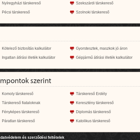
Nyíregyházi társkereső
Szekszárdi társkereső
Pécsi társkereső
Szolnoki társkereső
Kötelező biztosítás kalkulátor
Gyorstesztek, maszkok jó áron
Ingatlan átírási illeték kalkulátor
Gépjármű átírási illeték kalkulátor
empontok szerint
Komoly társkereső
Társkereső Erdély
Társkereső fiataloknak
Keresztény társkereső
Fényképes társkereső
Diplomás társkereső
Páratlan társkereső
Katolikus társkereső
datvédelem és szerződési feltételek