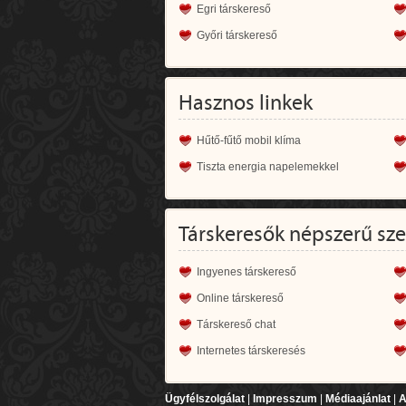
Egri társkereső
Győri társkereső
Hasznos linkek
Hűtő-fűtő mobil klíma
Tiszta energia napelemekkel
Társkeresők népszerű sz
Ingyenes társkereső
Online társkereső
Társkereső chat
Internetes társkeresés
Ügyfélszolgálat
|
Impresszum
|
Médiaajánlat
|
A