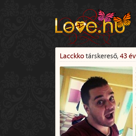
Lacckko
társkereső,
43 é