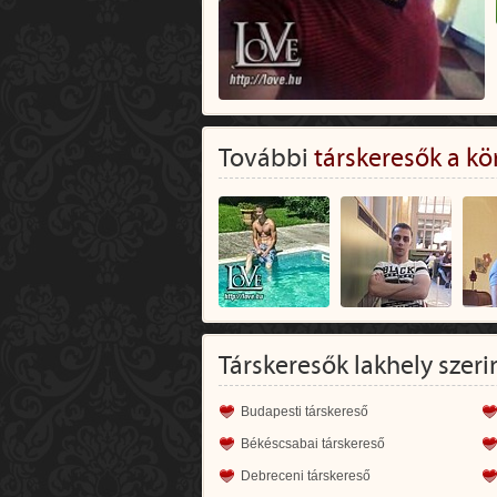
További
társkeresők a kö
Társkeresők lakhely szeri
Budapesti társkereső
Békéscsabai társkereső
Debreceni társkereső