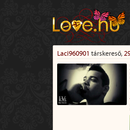
Laci960901
társkereső,
2