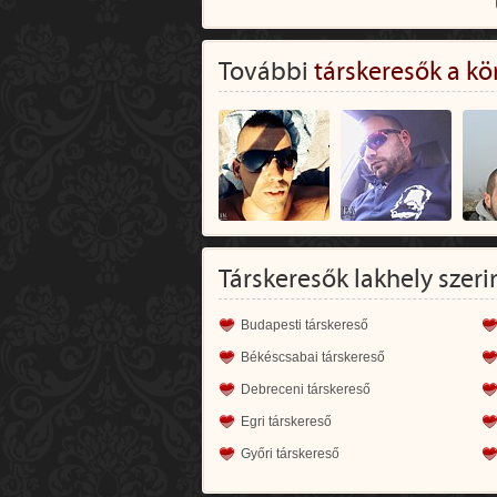
További
társkeresők a kö
Társkeresők lakhely szeri
Budapesti társkereső
Békéscsabai társkereső
Debreceni társkereső
Egri társkereső
Győri társkereső