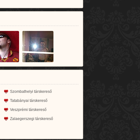
Szombathelyi társkereső
Tatabányai társkereső
Veszprémi társkereső
Zalaegerszegi társkereső