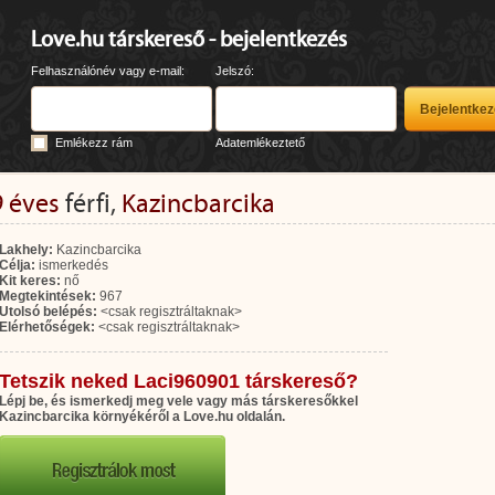
Love.hu társkereső - bejelentkezés
Felhasználónév vagy e-mail:
Jelszó:
Emlékezz rám
Adatemlékeztető
9 éves
férfi,
Kazincbarcika
Lakhely:
Kazincbarcika
Célja:
ismerkedés
Kit keres:
nő
Megtekintések:
967
Utolsó belépés:
<csak regisztráltaknak>
Elérhetőségek:
<csak regisztráltaknak>
Tetszik neked Laci960901 társkereső?
Lépj be, és ismerkedj meg vele vagy más társkeresőkkel
Kazincbarcika környékéről a Love.hu oldalán.