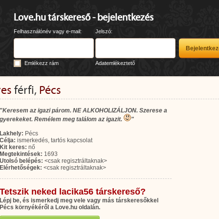
Love.hu társkereső - bejelentkezés
Felhasználónév vagy e-mail:
Jelszó:
Emlékezz rám
Adatemlékeztető
ves
férfi,
Pécs
"Keresem az igazi párom. NE ALKOHOLIZÁLJON. Szerese a
gyerekeket. Remélem meg találom az igazit.
"
Lakhely:
Pécs
Célja:
ismerkedés, tartós kapcsolat
Kit keres:
nő
Megtekintések:
1693
Utolsó belépés:
<csak regisztráltaknak>
Elérhetőségek:
<csak regisztráltaknak>
Tetszik neked lacika56 társkereső?
Lépj be, és ismerkedj meg vele vagy más társkeresőkkel
Pécs környékéről a Love.hu oldalán.