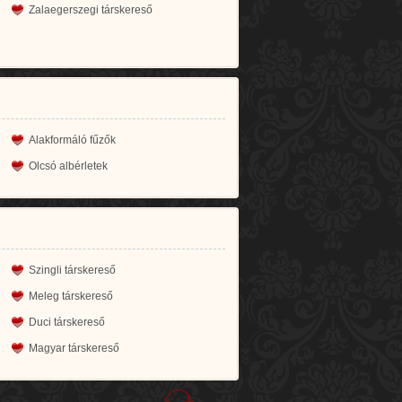
Zalaegerszegi társkereső
Alakformáló fűzők
Olcsó albérletek
Szingli társkereső
Meleg társkereső
Duci társkereső
Magyar társkereső