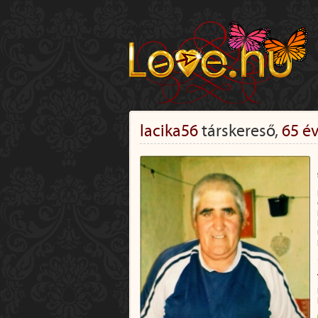
lacika56
társkereső,
65 é