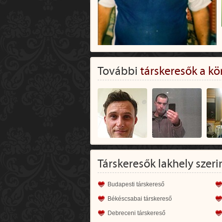
További
társkeresők a kö
Társkeresők lakhely szeri
Budapesti társkereső
Békéscsabai társkereső
Debreceni társkereső