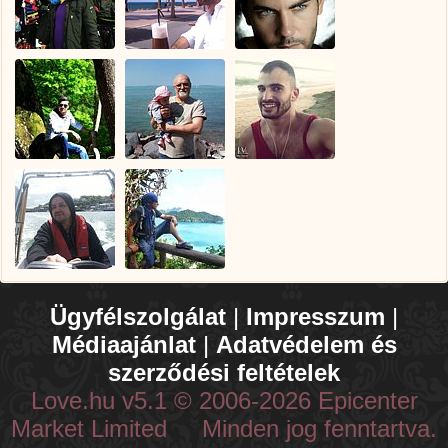
Ügyfélszolgálat
|
Impresszum
|
Médiaajánlat
|
Adatvédelem és
szerződési feltételek
Love.hu v5.1 © 2006-2026 Epicenter
Market Limited Minden jog fenntartva.