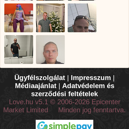
Ügyfélszolgálat
|
Impresszum
|
Médiaajánlat
|
Adatvédelem és
szerződési feltételek
Love.hu v5.1 © 2006-2026 Epicenter
Market Limited Minden jog fenntartva.