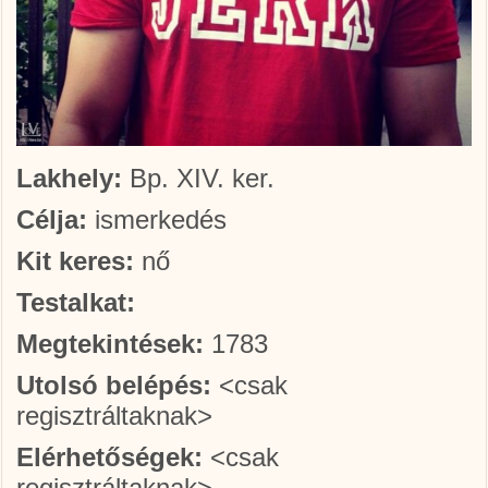
Lakhely:
Bp. XIV. ker.
Célja:
ismerkedés
Kit keres:
nő
Testalkat:
Megtekintések:
1783
Utolsó belépés:
<csak
regisztráltaknak>
Elérhetőségek:
<csak
regisztráltaknak>