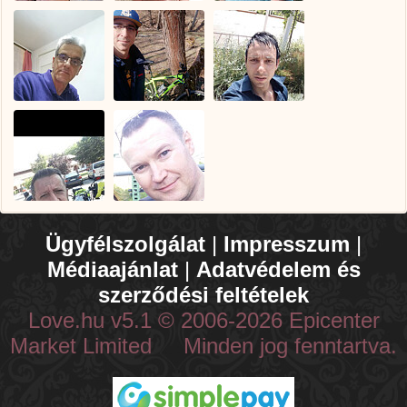
Ügyfélszolgálat
|
Impresszum
|
Médiaajánlat
|
Adatvédelem és
szerződési feltételek
Love.hu v5.1 © 2006-2026 Epicenter
Market Limited Minden jog fenntartva.