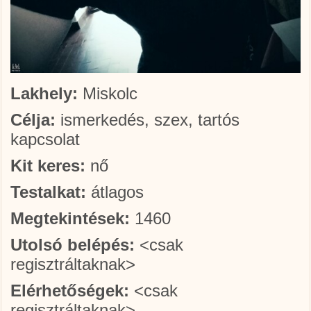
Lakhely:
Miskolc
Célja:
ismerkedés, szex, tartós
kapcsolat
Kit keres:
nő
Testalkat:
átlagos
Megtekintések:
1460
Utolsó belépés:
<csak
regisztráltaknak>
Elérhetőségek:
<csak
regisztráltaknak>