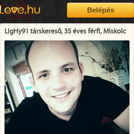
LigHy91 társkereső, 35 éves férfi, Miskolc