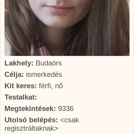
Lakhely:
Budaörs
Célja:
ismerkedés
Kit keres:
férfi, nő
Testalkat:
Megtekintések:
9336
Utolsó belépés:
<csak
regisztráltaknak>