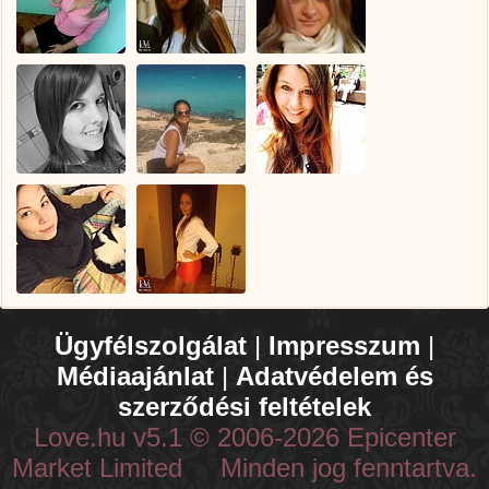
Ügyfélszolgálat
|
Impresszum
|
Médiaajánlat
|
Adatvédelem és
szerződési feltételek
Love.hu v5.1 © 2006-2026 Epicenter
Market Limited Minden jog fenntartva.