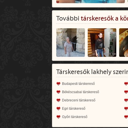
További
társkeresők a kö
Társkeresők lakhely szeri
Budapesti társkereső
Békéscsabai társkereső
Debreceni társkereső
Egri társkereső
Győri társkereső