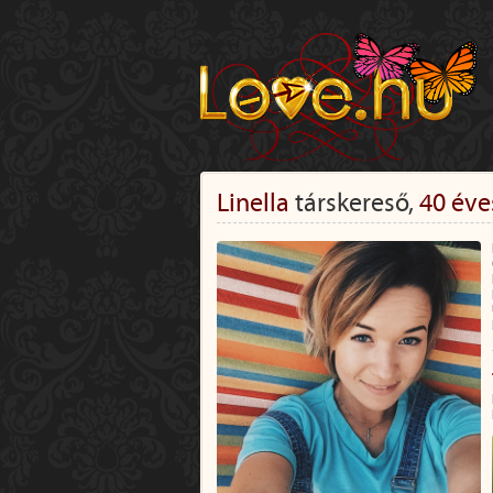
Linella
társkereső,
40 éve