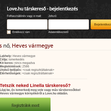
Love.hu társkereső - bejelentkezés
Felhasználónév vagy e-mail:
Jelszó:
Emlékezz rám
Adatemlékeztető
s
nő,
Heves vármegye
Lakhely:
Heves vármegye
Célja:
ismerkedés
Kit keres:
nincs megadva
Megtekintések:
2586
Utolsó belépés:
<csak regisztráltaknak>
Elérhetőségek:
<csak regisztráltaknak>
Tetszik neked Linella társkereső?
Lépj be, és ismerkedj meg vele vagy más társkeresőkkel
Heves vármegye környékéről a Love.hu oldalán.