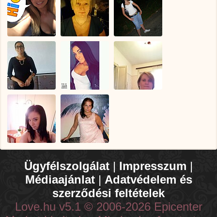
Ügyfélszolgálat
|
Impresszum
|
Médiaajánlat
|
Adatvédelem és
szerződési feltételek
Love.hu v5.1 © 2006-2026 Epicenter