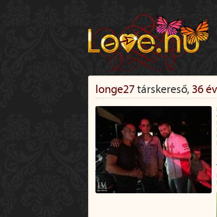
longe27
társkereső,
36 é