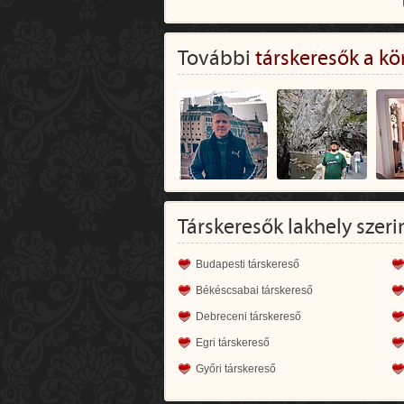
További
társkeresők a kö
Társkeresők lakhely szeri
Budapesti társkereső
Békéscsabai társkereső
Debreceni társkereső
Egri társkereső
Győri társkereső