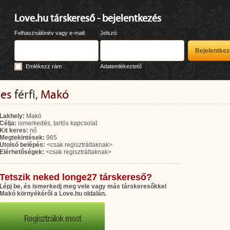
Love.hu társkereső - bejelentkezés
Felhasználónév vagy e-mail:
Jelszó:
Emlékezz rám
Adatemlékeztető
ves
férfi,
Makó
Lakhely:
Makó
Célja:
ismerkedés, tartós kapcsolat
Kit keres:
nő
Megtekintések:
965
Utolsó belépés:
<csak regisztráltaknak>
Elérhetőségek:
<csak regisztráltaknak>
Tetszik neked longe27 társkereső?
Lépj be, és ismerkedj meg vele vagy más társkeresőkkel
Makó környékéről a Love.hu oldalán.