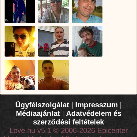
Ügyfélszolgálat
|
Impresszum
|
Médiaajánlat
|
Adatvédelem és
szerződési feltételek
Love.hu v5.1 © 2006-2026 Epicenter