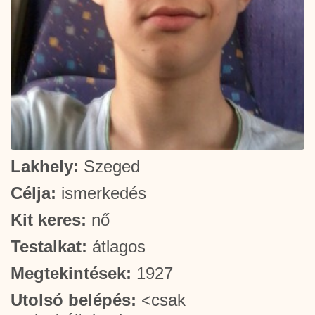
Lakhely:
Szeged
Célja:
ismerkedés
Kit keres:
nő
Testalkat:
átlagos
Megtekintések:
1927
Utolsó belépés:
<csak