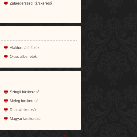
Zalaegerszegi társkereső
Alakformáló fűzők
Olcsó albérletek
Szingli társkereső
Meleg társkereső
Duci társkereső
Magyar társkereső