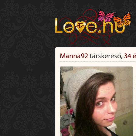
Manna92
társkereső,
34 