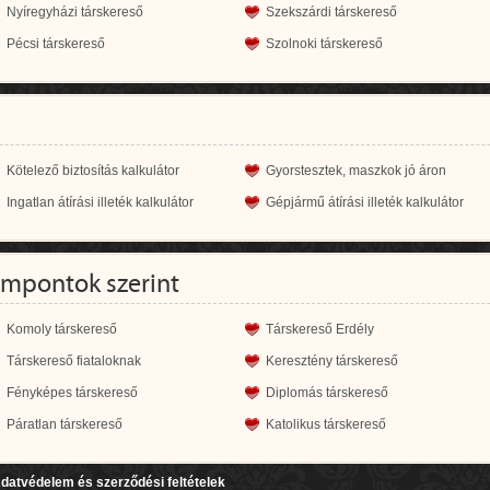
Nyíregyházi társkereső
Szekszárdi társkereső
Pécsi társkereső
Szolnoki társkereső
Kötelező biztosítás kalkulátor
Gyorstesztek, maszkok jó áron
Ingatlan átírási illeték kalkulátor
Gépjármű átírási illeték kalkulátor
empontok szerint
Komoly társkereső
Társkereső Erdély
Társkereső fiataloknak
Keresztény társkereső
Fényképes társkereső
Diplomás társkereső
Páratlan társkereső
Katolikus társkereső
datvédelem és szerződési feltételek