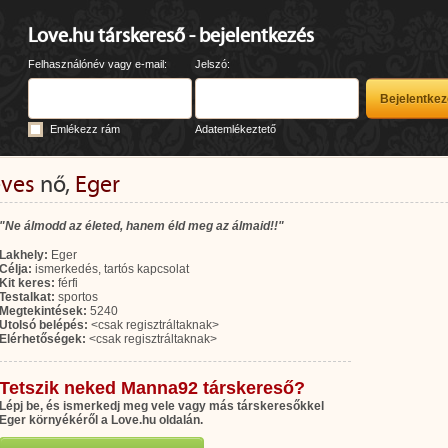
Love.hu társkereső - bejelentkezés
Felhasználónév vagy e-mail:
Jelszó:
Emlékezz rám
Adatemlékeztető
éves
nő,
Eger
"Ne álmodd az életed, hanem éld meg az álmaid!!"
Lakhely:
Eger
Célja:
ismerkedés, tartós kapcsolat
Kit keres:
férfi
Testalkat:
sportos
Megtekintések:
5240
Utolsó belépés:
<csak regisztráltaknak>
Elérhetőségek:
<csak regisztráltaknak>
Tetszik neked Manna92 társkereső?
Lépj be, és ismerkedj meg vele vagy más társkeresőkkel
Eger környékéről a Love.hu oldalán.