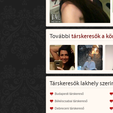
További
társkeresők a kö
Társkeresők lakhely szeri
Budapesti társkereső
Békéscsabai társkereső
Debreceni társkereső