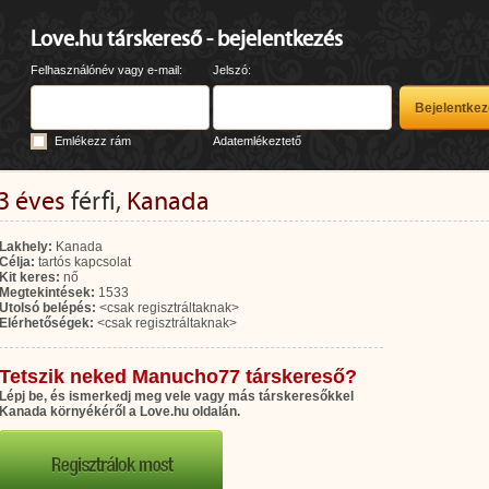
Love.hu társkereső - bejelentkezés
Felhasználónév vagy e-mail:
Jelszó:
Emlékezz rám
Adatemlékeztető
3 éves
férfi,
Kanada
Lakhely:
Kanada
Célja:
tartós kapcsolat
Kit keres:
nő
Megtekintések:
1533
Utolsó belépés:
<csak regisztráltaknak>
Elérhetőségek:
<csak regisztráltaknak>
Tetszik neked Manucho77 társkereső?
Lépj be, és ismerkedj meg vele vagy más társkeresőkkel
Kanada környékéről a Love.hu oldalán.