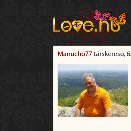
Manucho77
társkereső,
6