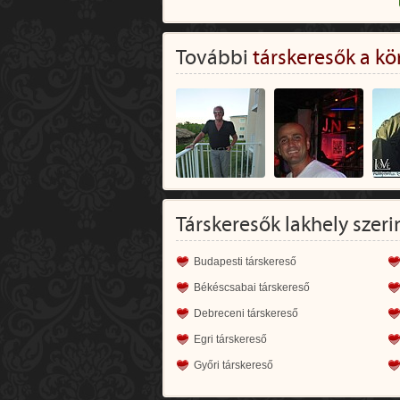
További
társkeresők a kö
Társkeresők lakhely szeri
Budapesti társkereső
Békéscsabai társkereső
Debreceni társkereső
Egri társkereső
Győri társkereső