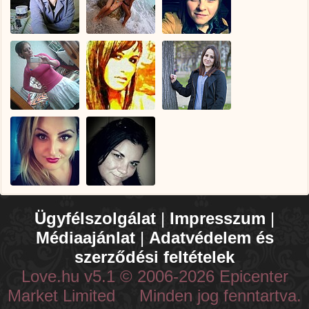
Ügyfélszolgálat
|
Impresszum
|
Médiaajánlat
|
Adatvédelem és
szerződési feltételek
Love.hu v5.1 © 2006-2026 Epicenter
Market Limited Minden jog fenntartva.