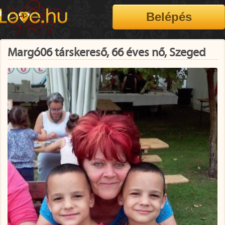
Margó06 társkereső, 66 éves nő, Szeged