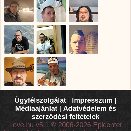
Ügyfélszolgálat
|
Impresszum
|
Médiaajánlat
|
Adatvédelem és
szerződési feltételek
Love.hu v5.1 © 2006-2026 Epicenter