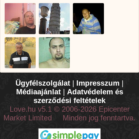
Ügyfélszolgálat
|
Impresszum
|
Médiaajánlat
|
Adatvédelem és
szerződési feltételek
Love.hu v5.1 © 2006-2026 Epicenter
Market Limited Minden jog fenntartva.