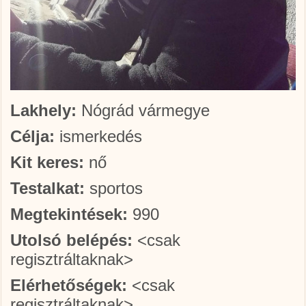
Lakhely:
Nógrád vármegye
Célja:
ismerkedés
Kit keres:
nő
Testalkat:
sportos
Megtekintések:
990
Utolsó belépés:
<csak
regisztráltaknak>
Elérhetőségek:
<csak
regisztráltaknak>