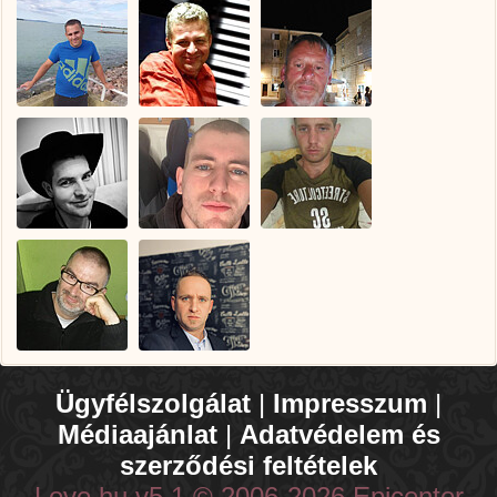
Ügyfélszolgálat
|
Impresszum
|
Médiaajánlat
|
Adatvédelem és
szerződési feltételek
Love.hu v5.1 © 2006-2026 Epicenter