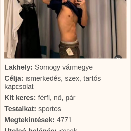
Lakhely:
Somogy vármegye
Célja:
ismerkedés, szex, tartós
kapcsolat
Kit keres:
férfi, nő, pár
Testalkat:
sportos
Megtekintések:
4771
Utolsó belépés:
<csak