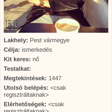
Lakhely:
Pest vármegye
Célja:
ismerkedés
Kit keres:
nő
Testalkat:
Megtekintések:
1447
Utolsó belépés:
<csak
regisztráltaknak>
Elérhetőségek:
<csak
regisztráltaknak>