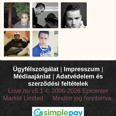
Ügyfélszolgálat
|
Impresszum
|
Médiaajánlat
|
Adatvédelem és
szerződési feltételek
Love.hu v5.1 © 2006-2026 Epicenter
Market Limited Minden jog fenntartva.