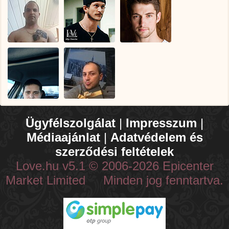
Ügyfélszolgálat
|
Impresszum
|
Médiaajánlat
|
Adatvédelem és
szerződési feltételek
Love.hu v5.1 © 2006-2026 Epicenter
Market Limited Minden jog fenntartva.