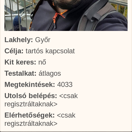
Lakhely:
Győr
Célja:
tartós kapcsolat
Kit keres:
nő
Testalkat:
átlagos
Megtekintések:
4033
Utolsó belépés:
<csak
regisztráltaknak>
Elérhetőségek:
<csak
regisztráltaknak>