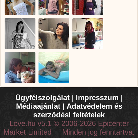
Ügyfélszolgálat
|
Impresszum
|
Médiaajánlat
|
Adatvédelem és
szerződési feltételek
Love.hu v5.1 © 2006-2026 Epicenter
Market Limited Minden jog fenntartva.