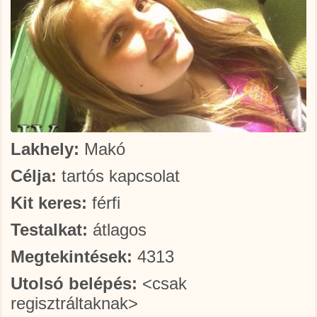
Lakhely:
Makó
Célja:
tartós kapcsolat
Kit keres:
férfi
Testalkat:
átlagos
Megtekintések:
4313
Utolsó belépés:
<csak
regisztráltaknak>