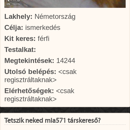
Lakhely:
Németország
Célja:
ismerkedés
Kit keres:
férfi
Testalkat:
Megtekintések:
14244
Utolsó belépés:
<csak
regisztráltaknak>
Elérhetőségek:
<csak
regisztráltaknak>
Tetszik neked mia571 társkereső?