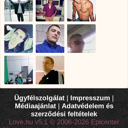
Ügyfélszolgálat
|
Impresszum
|
Médiaajánlat
|
Adatvédelem és
szerződési feltételek
Love.hu v5.1 © 2006-2026 Epicenter