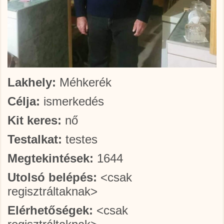
Lakhely:
Méhkerék
Célja:
ismerkedés
Kit keres:
nő
Testalkat:
testes
Megtekintések:
1644
Utolsó belépés:
<csak
regisztráltaknak>
Elérhetőségek:
<csak