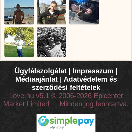
Ügyfélszolgálat
|
Impresszum
|
Médiaajánlat
|
Adatvédelem és
szerződési feltételek
Love.hu v5.1 © 2006-2026 Epicenter
Market Limited Minden jog fenntartva.