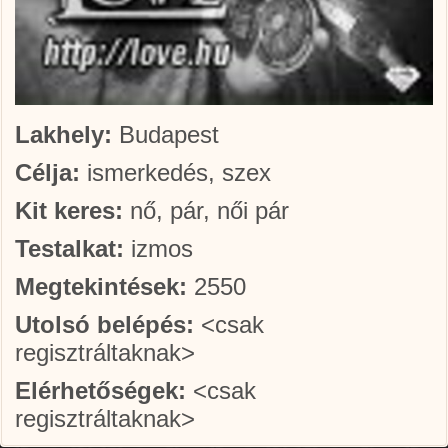
Lakhely:
Budapest
Célja:
ismerkedés, szex
Kit keres:
nő, pár, női pár
Testalkat:
izmos
Megtekintések:
2550
Utolsó belépés:
<csak
regisztráltaknak>
Elérhetőségek:
<csak
regisztráltaknak>