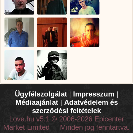
Ügyfélszolgálat
|
Impresszum
|
Médiaajánlat
|
Adatvédelem és
szerződési feltételek
Love.hu v5.1 © 2006-2026 Epicenter
Market Limited Minden jog fenntartva.