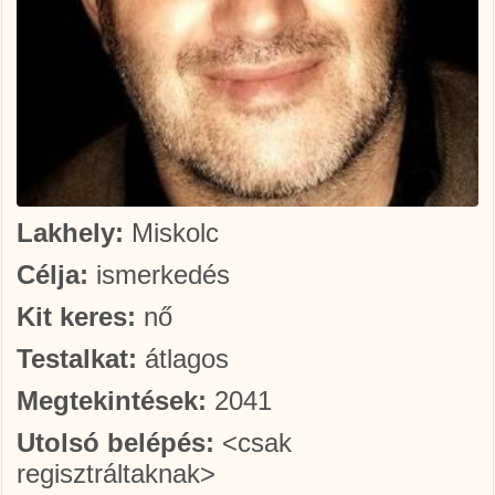
Lakhely:
Miskolc
Célja:
ismerkedés
Kit keres:
nő
Testalkat:
átlagos
Megtekintések:
2041
Utolsó belépés:
<csak
regisztráltaknak>