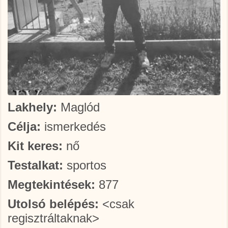
Lakhely:
Maglód
Célja:
ismerkedés
Kit keres:
nő
Testalkat:
sportos
Megtekintések:
877
Utolsó belépés:
<csak
regisztráltaknak>