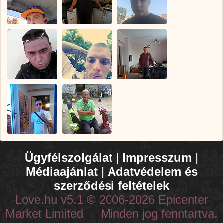
Ügyfélszolgálat
|
Impresszum
|
Médiaajánlat
|
Adatvédelem és
szerződési feltételek
Love.hu v5.1 © 2006-2026 Epicenter
Market Limited Minden jog fenntartva.