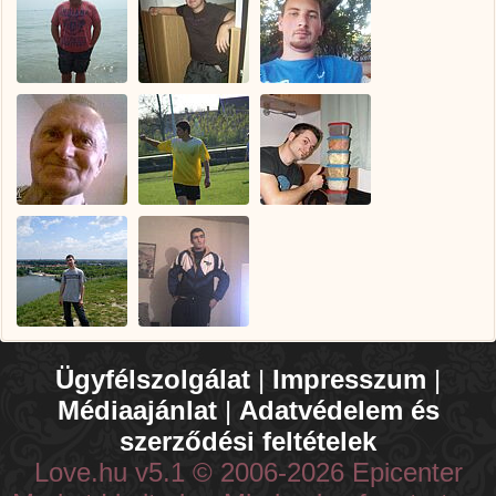
Ügyfélszolgálat
|
Impresszum
|
Médiaajánlat
|
Adatvédelem és
szerződési feltételek
Love.hu v5.1 © 2006-2026 Epicenter