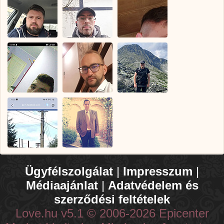
Ügyfélszolgálat
|
Impresszum
|
Médiaajánlat
|
Adatvédelem és
szerződési feltételek
Love.hu v5.1 © 2006-2026 Epicenter