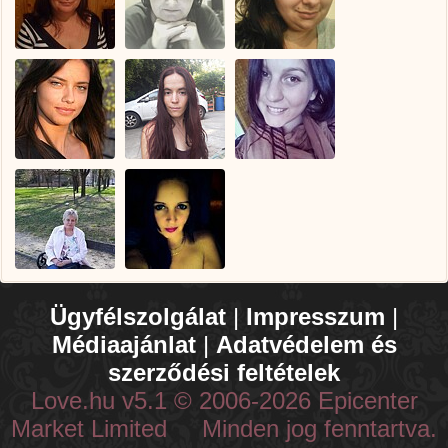
Ügyfélszolgálat
|
Impresszum
|
Médiaajánlat
|
Adatvédelem és
szerződési feltételek
Love.hu v5.1 © 2006-2026 Epicenter
Market Limited Minden jog fenntartva.