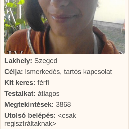
Lakhely:
Szeged
Célja:
ismerkedés, tartós kapcsolat
Kit keres:
férfi
Testalkat:
átlagos
Megtekintések:
3868
Utolsó belépés:
<csak
regisztráltaknak>