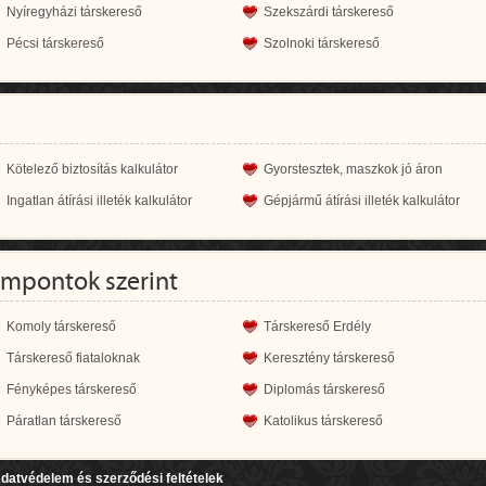
Nyíregyházi társkereső
Szekszárdi társkereső
Pécsi társkereső
Szolnoki társkereső
Kötelező biztosítás kalkulátor
Gyorstesztek, maszkok jó áron
Ingatlan átírási illeték kalkulátor
Gépjármű átírási illeték kalkulátor
empontok szerint
Komoly társkereső
Társkereső Erdély
Társkereső fiataloknak
Keresztény társkereső
Fényképes társkereső
Diplomás társkereső
Páratlan társkereső
Katolikus társkereső
datvédelem és szerződési feltételek