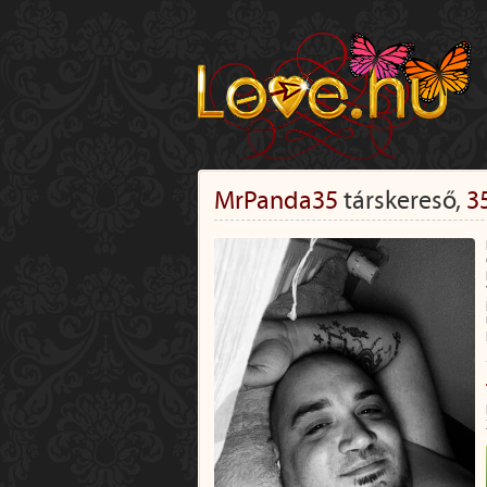
MrPanda35
társkereső,
3