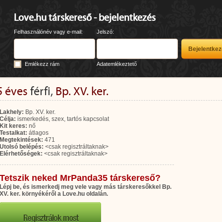
Love.hu társkereső - bejelentkezés
Felhasználónév vagy e-mail:
Jelszó:
Emlékezz rám
Adatemlékeztető
5 éves
férfi,
Bp. XV. ker.
Lakhely:
Bp. XV. ker.
Célja:
ismerkedés, szex, tartós kapcsolat
Kit keres:
nő
Testalkat:
átlagos
Megtekintések:
471
Utolsó belépés:
<csak regisztráltaknak>
Elérhetőségek:
<csak regisztráltaknak>
Tetszik neked MrPanda35 társkereső?
Lépj be, és ismerkedj meg vele vagy más társkeresőkkel Bp.
XV. ker. környékéről a Love.hu oldalán.