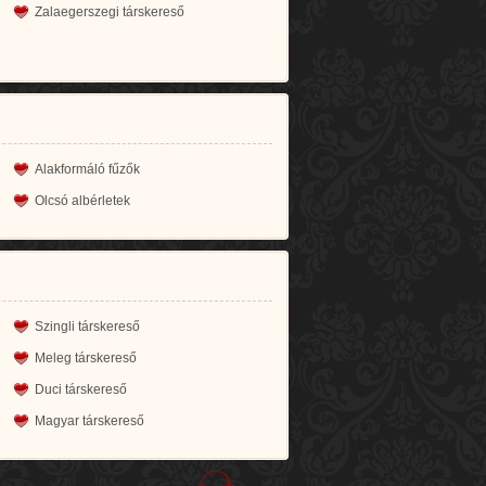
Zalaegerszegi társkereső
Alakformáló fűzők
Olcsó albérletek
Szingli társkereső
Meleg társkereső
Duci társkereső
Magyar társkereső