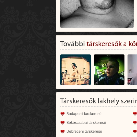
További
társkeresők a kö
Társkeresők lakhely szeri
Budapesti társkereső
Békéscsabai társkereső
Debreceni társkereső