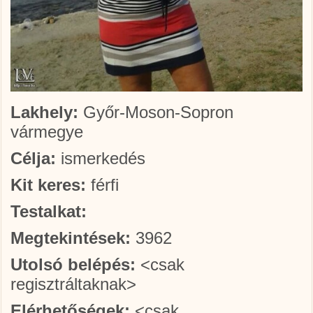
Lakhely:
Győr-Moson-Sopron
vármegye
Célja:
ismerkedés
Kit keres:
férfi
Testalkat:
Megtekintések:
3962
Utolsó belépés:
<csak
regisztráltaknak>
Elérhetőségek:
<csak