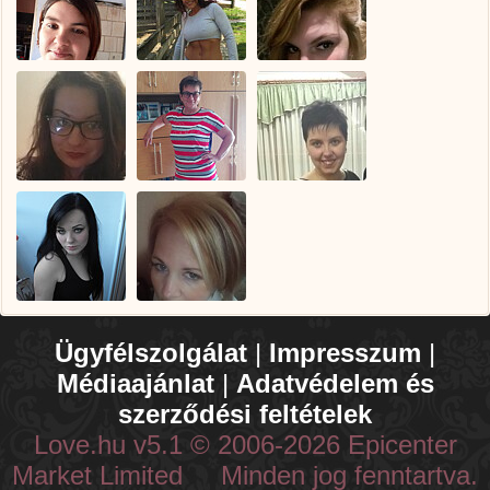
Ügyfélszolgálat
|
Impresszum
|
Médiaajánlat
|
Adatvédelem és
szerződési feltételek
Love.hu v5.1 © 2006-2026 Epicenter
Market Limited Minden jog fenntartva.