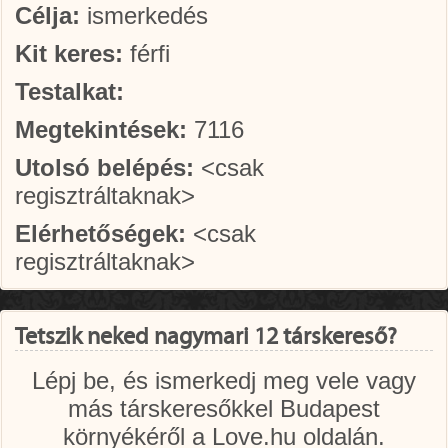
Célja:
ismerkedés
Kit keres:
férfi
Testalkat:
Megtekintések:
7116
Utolsó belépés:
<csak
regisztráltaknak>
Elérhetőségek:
<csak
regisztráltaknak>
Tetszik neked nagymari 12 társkereső?
Lépj be, és ismerkedj meg vele vagy
más társkeresőkkel Budapest
környékéről a Love.hu oldalán.