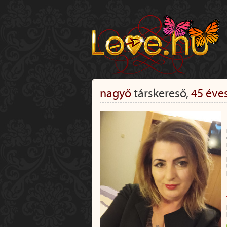
nagyő
társkereső,
45 éve