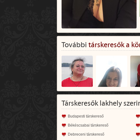
További
társkeresők a kö
Társkeresők lakhely szeri
Budapesti társkereső
Békéscsabai társkereső
Debreceni társkereső