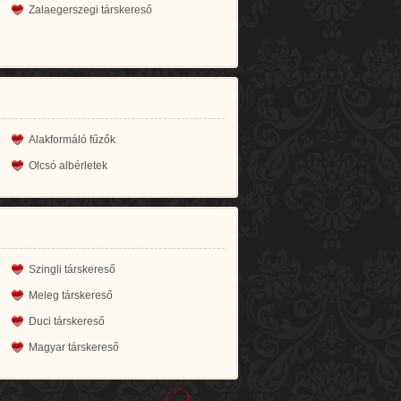
Zalaegerszegi társkereső
Alakformáló fűzők
Olcsó albérletek
Szingli társkereső
Meleg társkereső
Duci társkereső
Magyar társkereső