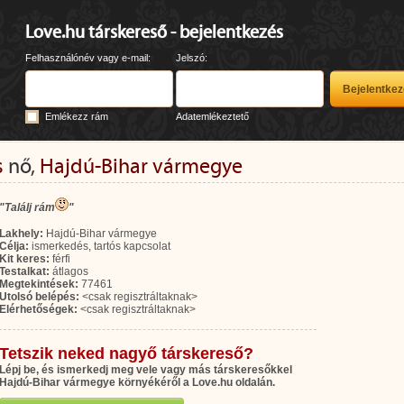
Love.hu társkereső - bejelentkezés
Felhasználónév vagy e-mail:
Jelszó:
Emlékezz rám
Adatemlékeztető
s
nő,
Hajdú-Bihar vármegye
"Találj rám
"
Lakhely:
Hajdú-Bihar vármegye
Célja:
ismerkedés, tartós kapcsolat
Kit keres:
férfi
Testalkat:
átlagos
Megtekintések:
77461
Utolsó belépés:
<csak regisztráltaknak>
Elérhetőségek:
<csak regisztráltaknak>
Tetszik neked nagyő társkereső?
Lépj be, és ismerkedj meg vele vagy más társkeresőkkel
Hajdú-Bihar vármegye környékéről a Love.hu oldalán.