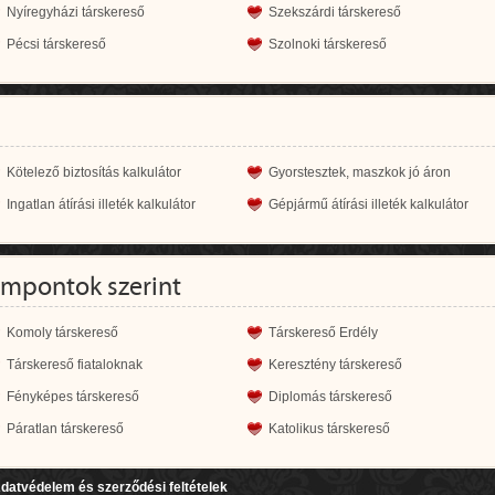
Nyíregyházi társkereső
Szekszárdi társkereső
Pécsi társkereső
Szolnoki társkereső
Kötelező biztosítás kalkulátor
Gyorstesztek, maszkok jó áron
Ingatlan átírási illeték kalkulátor
Gépjármű átírási illeték kalkulátor
empontok szerint
Komoly társkereső
Társkereső Erdély
Társkereső fiataloknak
Keresztény társkereső
Fényképes társkereső
Diplomás társkereső
Páratlan társkereső
Katolikus társkereső
datvédelem és szerződési feltételek