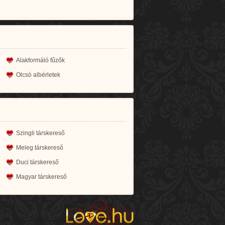
Alakformáló fűzők
Olcsó albérletek
Szingli társkereső
Meleg társkereső
Duci társkereső
Magyar társkereső