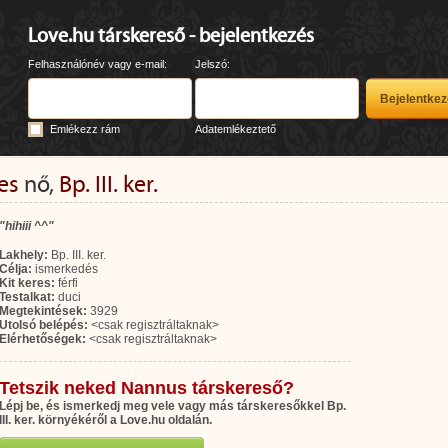
Love.hu társkereső - bejelentkezés
Felhasználónév vagy e-mail:
Jelszó:
Emlékezz rám
Adatemlékeztető
es
nő,
Bp. III. ker.
"hihiii ^^"
Lakhely:
Bp. III. ker.
Célja:
ismerkedés
Kit keres:
férfi
Testalkat:
duci
Megtekintések:
3929
Utolsó belépés:
<csak regisztráltaknak>
Elérhetőségek:
<csak regisztráltaknak>
Tetszik neked Nannus társkereső?
Lépj be, és ismerkedj meg vele vagy más társkeresőkkel Bp.
III. ker. környékéről a Love.hu oldalán.