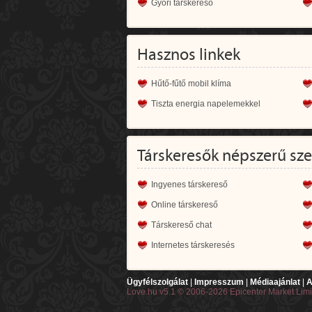
Győri társkereső
Hasznos linkek
Hűtő-fűtő mobil klíma
Tiszta energia napelemekkel
Társkeresők népszerű sz
Ingyenes társkereső
Online társkereső
Társkereső chat
Internetes társkeresés
Ügyfélszolgálat
|
Impresszum
|
Médiaajánlat
|
A
Love.hu v5.1 © 2006-2026 Epicenter Market Lim