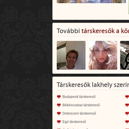
További
társkeresők a kö
Társkeresők lakhely szeri
Budapesti társkereső
Békéscsabai társkereső
Debreceni társkereső
Egri társkereső