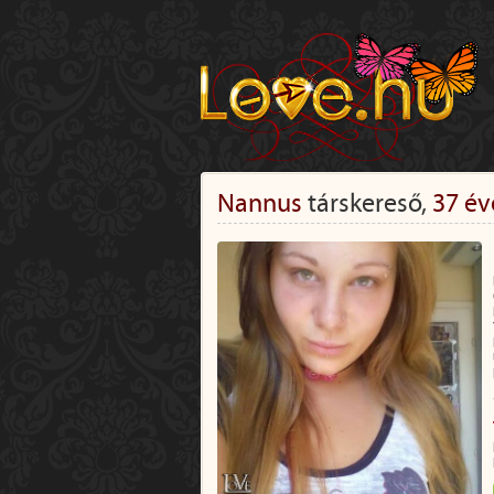
Nannus
társkereső,
37 év