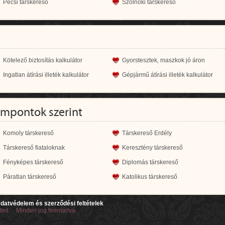
Pécsi társkereső
Szolnoki társkereső
Kötelező biztosítás kalkulátor
Gyorstesztek, maszkok jó áron
Ingatlan átírási illeték kalkulátor
Gépjármű átírási illeték kalkulátor
empontok szerint
Komoly társkereső
Társkereső Erdély
Társkereső fiataloknak
Keresztény társkereső
Fényképes társkereső
Diplomás társkereső
Páratlan társkereső
Katolikus társkereső
datvédelem és szerződési feltételek
ited Minden jog fenntartva.