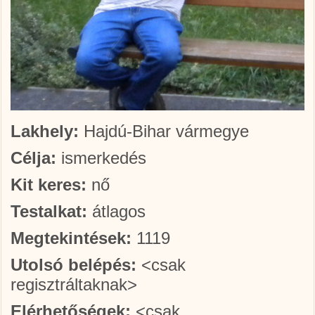
Lakhely:
Hajdú-Bihar vármegye
Célja:
ismerkedés
Kit keres:
nő
Testalkat:
átlagos
Megtekintések:
1119
Utolsó belépés:
<csak
regisztráltaknak>
Elérhetőségek:
<csak