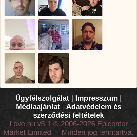
Ügyfélszolgálat
|
Impresszum
|
Médiaajánlat
|
Adatvédelem és
szerződési feltételek
Love.hu v5.1 © 2006-2026 Epicenter
Market Limited Minden jog fenntartva.