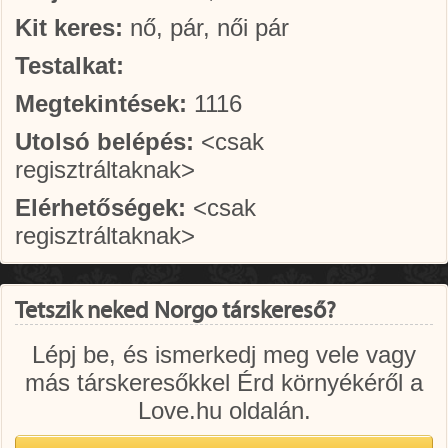
Kit keres:
nő, pár, női pár
Testalkat:
Megtekintések:
1116
Utolsó belépés:
<csak
regisztráltaknak>
Elérhetőségek:
<csak
regisztráltaknak>
Tetszik neked Norgo társkereső?
Lépj be, és ismerkedj meg vele vagy
más társkeresőkkel Érd környékéről a
Love.hu oldalán.