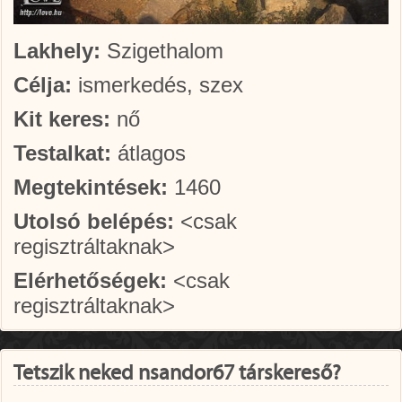
Lakhely:
Szigethalom
Célja:
ismerkedés, szex
Kit keres:
nő
Testalkat:
átlagos
Megtekintések:
1460
Utolsó belépés:
<csak
regisztráltaknak>
Elérhetőségek:
<csak
regisztráltaknak>
Tetszik neked nsandor67 társkereső?