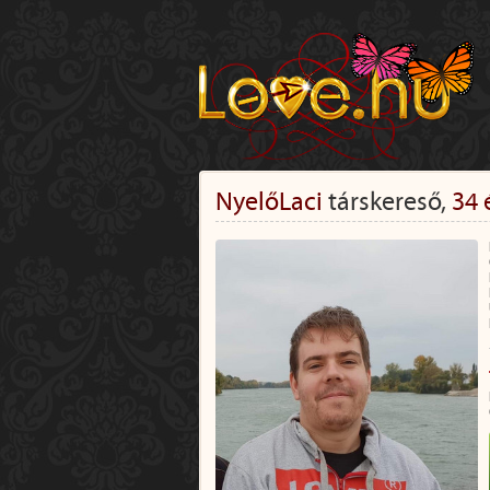
NyelőLaci
társkereső,
34 