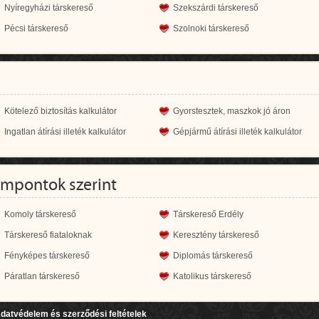
Nyíregyházi társkereső
Szekszárdi társkereső
Pécsi társkereső
Szolnoki társkereső
Kötelező biztosítás kalkulátor
Gyorstesztek, maszkok jó áron
Ingatlan átírási illeték kalkulátor
Gépjármű átírási illeték kalkulátor
empontok szerint
Komoly társkereső
Társkereső Erdély
Társkereső fiataloknak
Keresztény társkereső
Fényképes társkereső
Diplomás társkereső
Páratlan társkereső
Katolikus társkereső
datvédelem és szerződési feltételek