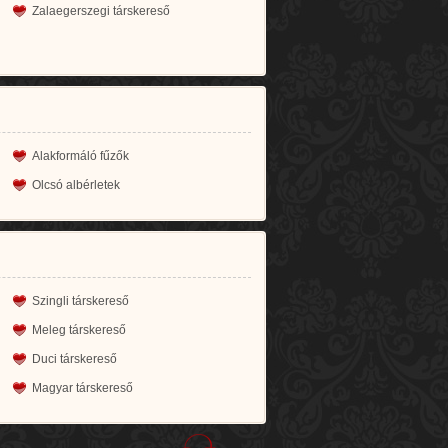
Zalaegerszegi társkereső
Alakformáló fűzők
Olcsó albérletek
Szingli társkereső
Meleg társkereső
Duci társkereső
Magyar társkereső