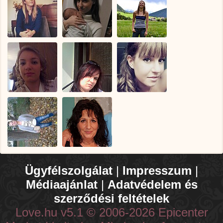
Ügyfélszolgálat
|
Impresszum
|
Médiaajánlat
|
Adatvédelem és
szerződési feltételek
Love.hu v5.1 © 2006-2026 Epicenter