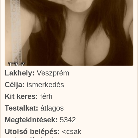
Lakhely:
Veszprém
Célja:
ismerkedés
Kit keres:
férfi
Testalkat:
átlagos
Megtekintések:
5342
Utolsó belépés:
<csak