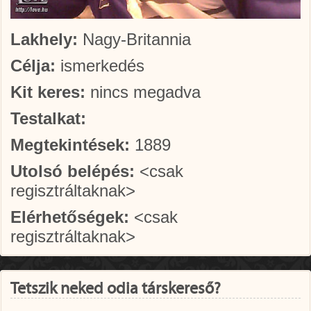
Lakhely:
Nagy-Britannia
Célja:
ismerkedés
Kit keres:
nincs megadva
Testalkat:
Megtekintések:
1889
Utolsó belépés:
<csak
regisztráltaknak>
Elérhetőségek:
<csak
regisztráltaknak>
Tetszik neked odia társkereső?