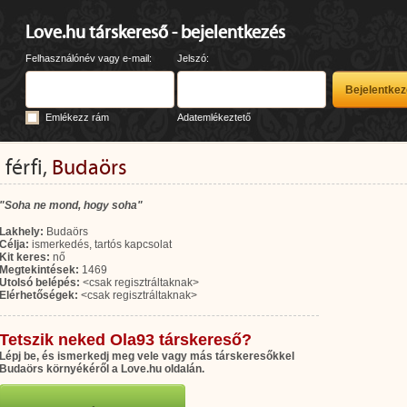
Love.hu társkereső - bejelentkezés
Felhasználónév vagy e-mail:
Jelszó:
Emlékezz rám
Adatemlékeztető
s
férfi,
Budaörs
"Soha ne mond, hogy soha"
Lakhely:
Budaörs
Célja:
ismerkedés, tartós kapcsolat
Kit keres:
nő
Megtekintések:
1469
Utolsó belépés:
<csak regisztráltaknak>
Elérhetőségek:
<csak regisztráltaknak>
Tetszik neked Ola93 társkereső?
Lépj be, és ismerkedj meg vele vagy más társkeresőkkel
Budaörs környékéről a Love.hu oldalán.