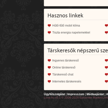
Hasznos linkek
Hűtő-fűtő mobil klíma
Tiszta energia napelemekkel
Társkeresők népszerű sz
Ingyenes társkereső
Online társkereső
Társkereső chat
Internetes társkeresés
Ügyfélszolgálat
|
Impresszum
|
Médiaajánlat
|
A
Love.hu v5.1 © 2006-2026 Epicenter Market Lim