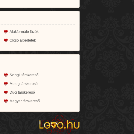
Alakformáló fűzők
Olcsó albérletek
Szingli társkereső
Meleg társkereső
Duci társkereső
Magyar társkereső