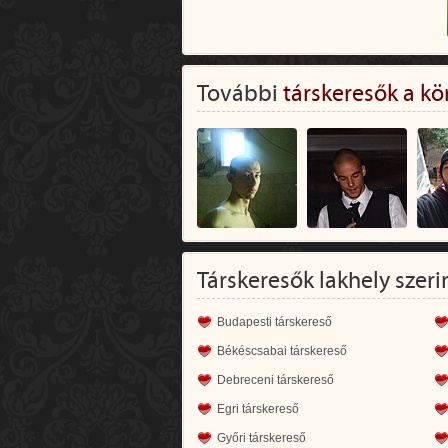
További
társkeresők a kö
Társkeresők lakhely szeri
Budapesti társkereső
Békéscsabai társkereső
Debreceni társkereső
Egri társkereső
Győri társkereső