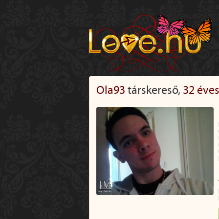
Ola93
társkereső,
32 éve