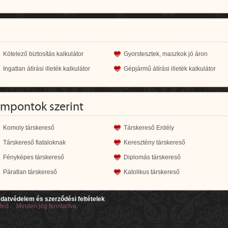
Kötelező biztosítás kalkulátor
Gyorstesztek, maszkok jó áron
Ingatlan átírási illeték kalkulátor
Gépjármű átírási illeték kalkulátor
empontok szerint
Komoly társkereső
Társkereső Erdély
Társkereső fiataloknak
Keresztény társkereső
Fényképes társkereső
Diplomás társkereső
Páratlan társkereső
Katolikus társkereső
datvédelem és szerződési feltételek
ited Minden jog fenntartva.