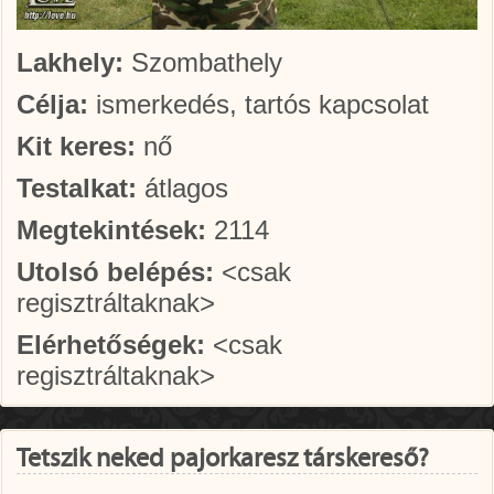
Lakhely:
Szombathely
Célja:
ismerkedés, tartós kapcsolat
Kit keres:
nő
Testalkat:
átlagos
Megtekintések:
2114
Utolsó belépés:
<csak
regisztráltaknak>
Elérhetőségek:
<csak
regisztráltaknak>
Tetszik neked pajorkaresz társkereső?