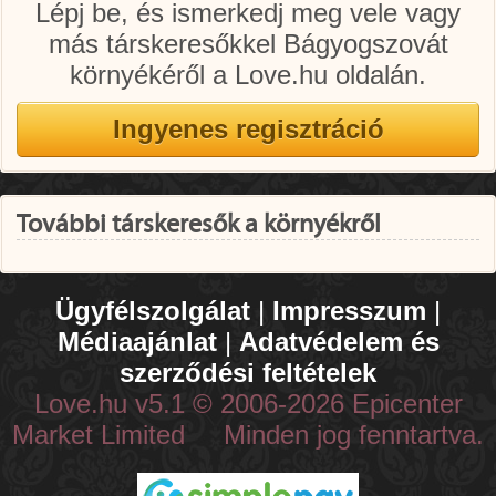
Lépj be, és ismerkedj meg vele vagy
más társkeresőkkel Bágyogszovát
környékéről a Love.hu oldalán.
További társkeresők a környékről
Ügyfélszolgálat
|
Impresszum
|
Médiaajánlat
|
Adatvédelem és
szerződési feltételek
Love.hu v5.1 © 2006-2026 Epicenter
Market Limited Minden jog fenntartva.