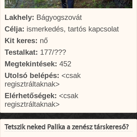
Lakhely:
Bágyogszovát
Célja:
ismerkedés, tartós kapcsolat
Kit keres:
nő
Testalkat:
177/???
Megtekintések:
452
Utolsó belépés:
<csak
regisztráltaknak>
Elérhetőségek:
<csak
regisztráltaknak>
Tetszik neked Palika a zenész társkereső?