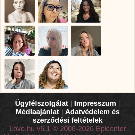
Ügyfélszolgálat
|
Impresszum
|
Médiaajánlat
|
Adatvédelem és
szerződési feltételek
Love.hu v5.1 © 2006-2026 Epicenter